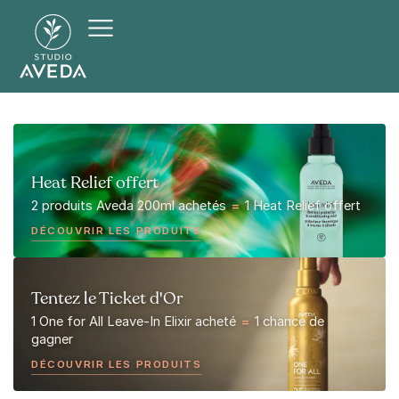
Heat Relief offert
2 produits Aveda 200ml achetés
=
1 Heat Relief offert
DÉCOUVRIR LES PRODUITS
Tentez le Ticket d'Or
1 One for All Leave-In Elixir acheté
=
1 chance de
gagner
DÉCOUVRIR LES PRODUITS