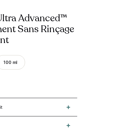
 Ultra Advanced™
ment Sans Rinçage
ant
100 ml
it