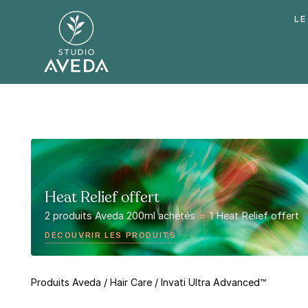
LE
Heat Relief offert
2 produits Aveda 200ml achetés
=
1 Heat Relief offert
DÉCOUVRIR LES PRODUITS
Produits Aveda
/
Hair Care
/
Invati Ultra Advanced™