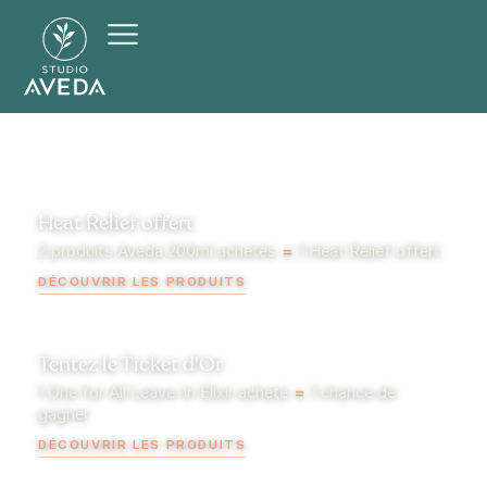
Heat Relief offert
2 produits Aveda 200ml achetés
=
1 Heat Relief offert
DÉCOUVRIR LES PRODUITS
Tentez le Ticket d'Or
1 One for All Leave-In Elixir acheté
=
1 chance de
gagner
DÉCOUVRIR LES PRODUITS