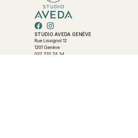
STUDIO AVEDA GENÈVE
Rue Lissignol 12
1201 Genève
022 732 74 34
contact@studioaveda-geneve.ch
HEURES D'OUVERTURE
Lundi
Fermé
Mardi – Vendredi
09:00 – 18:30
Samedi
09:00 – 16:00
Dimanche
Fermé
NOS PRESTATIONS
Nos prestations
L’équipe
FAQ