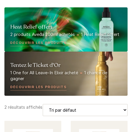
Heat Relief offert
2 produits Aveda 200ml achetés
=
1 Heat Relief offert
DÉCOUVRIR LES PRODUITS
Tentez le Ticket d'Or
1 One for All Leave-In Elixir acheté
=
1 chance de
gagner
DÉCOUVRIR LES PRODUITS
2 résultats affichés