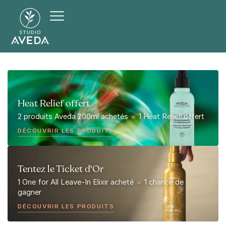
Heat Relief offert
2 produits Aveda 200ml achetés
=
1 Heat Relief offert
DÉCOUVRIR LES PRODUITS
Tentez le Ticket d'Or
1 One for All Leave-In Elixir acheté
=
1 chance de
gagner
DÉCOUVRIR LES PRODUITS