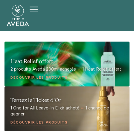
Heat Relief offert
2 produits Aveda 200ml achetés
=
1 Heat Relief offert
DÉCOUVRIR LES PRODUITS
Tentez le Ticket d'Or
1 One for All Leave-In Elixir acheté
=
1 chance de
gagner
DÉCOUVRIR LES PRODUITS