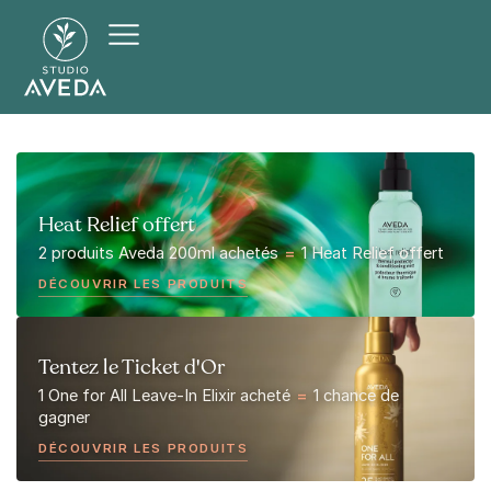
Heat Relief offert
2 produits Aveda 200ml achetés
=
1 Heat Relief offert
DÉCOUVRIR LES PRODUITS
Tentez le Ticket d'Or
1 One for All Leave-In Elixir acheté
=
1 chance de
gagner
DÉCOUVRIR LES PRODUITS