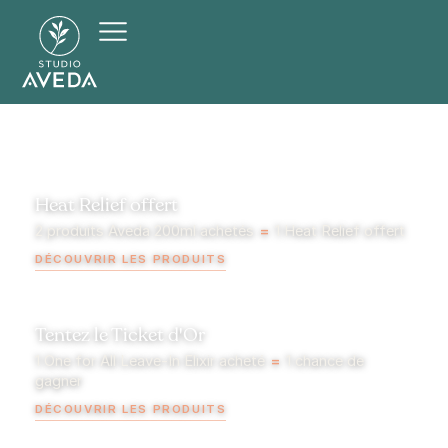
Heat Relief offert
2 produits Aveda 200ml achetés
=
1 Heat Relief offert
DÉCOUVRIR LES PRODUITS
Tentez le Ticket d'Or
1 One for All Leave-In Elixir acheté
=
1 chance de
gagner
DÉCOUVRIR LES PRODUITS