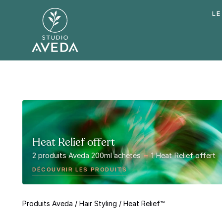
LE
Heat Relief offert
2 produits Aveda 200ml achetés
=
1 Heat Relief offert
DÉCOUVRIR LES PRODUITS
Produits Aveda
/
Hair Styling
/
Heat Relief™