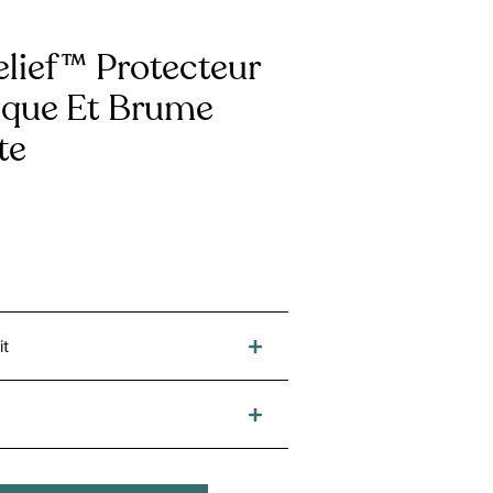
elief™ Protecteur
que Et Brume
te
it