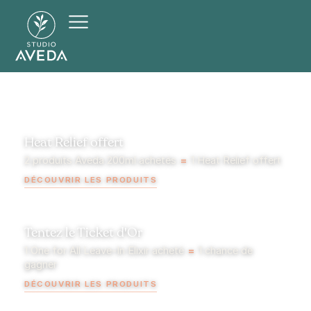
Heat Relief offert
2 produits Aveda 200ml achetés
=
1 Heat Relief offert
DÉCOUVRIR LES PRODUITS
Tentez le Ticket d'Or
1 One for All Leave-In Elixir acheté
=
1 chance de
gagner
DÉCOUVRIR LES PRODUITS