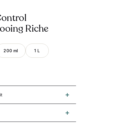
Control
oing Riche
200 ml
1 L
it