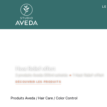
LE
Heat Relief offert
2 produits Aveda 200ml achetés
=
1 Heat Relief offert
DÉCOUVRIR LES PRODUITS
Produits Aveda
/
Hair Care
/
Color Control