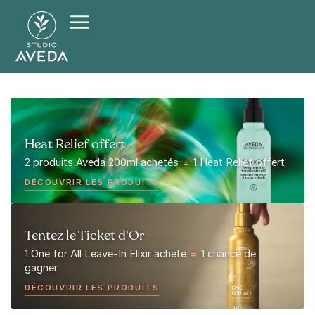
Heat Relief offert
2 produits Aveda 200ml achetés
=
1 Heat Relief offert
DÉCOUVRIR LES PRODUITS
Tentez le Ticket d'Or
1 One for All Leave-In Elixir acheté
=
1 chance de
gagner
DÉCOUVRIR LES PRODUITS